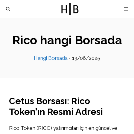
İçeriğe
M
atla
Rico hangi Borsada
Hangi Borsada
•
13/06/2025
Cetus Borsası: Rico
Token’ın Resmi Adresi
Rico Token (RICO) yatırımcıları için en güncel ve