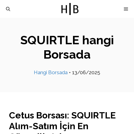
İçeriğe
M
atla
SQUIRTLE hangi
Borsada
Hangi Borsada
•
13/06/2025
Cetus Borsası: SQUIRTLE
Alım-Satım İçin En