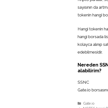
sayısının da artm
tokenin hangi bor
Hangi tokenin han
hangi borsada list
kolayca alınıp sa
edebilmesidir.
Nereden SS
alabilirim?
SSNC
Gate.io borsasında
Kategoriler
Gate.io