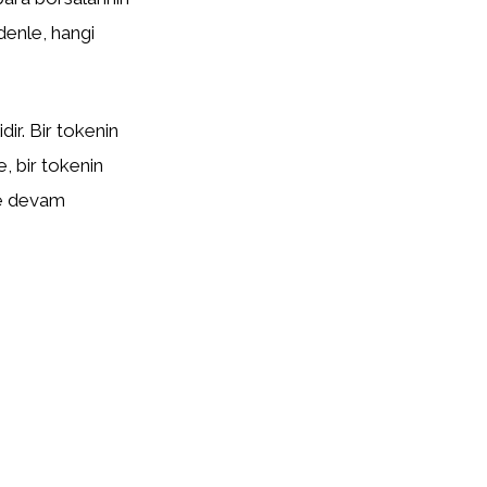
edenle, hangi
ir. Bir tokenin
te, bir tokenin
eye devam