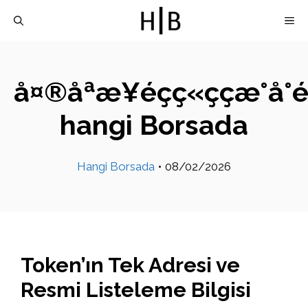
İçeriğe
M
atla
å¤®åªæ¥éçç«ççæ°å°é
hangi Borsada
Hangi Borsada
•
08/02/2026
Token’ın Tek Adresi ve
Resmi Listeleme Bilgisi