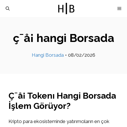
İçeriğe
M
atla
ç¯å¡ hangi Borsada
Hangi Borsada
•
08/02/2026
Ç¯å¡ Tokenı Hangi Borsada
İşlem Görüyor?
Kripto para ekosisteminde yatırımcıların en çok