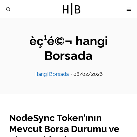
İçeriğe
M
atla
èç¹é©¬ hangi
Borsada
Hangi Borsada
•
08/02/2026
NodeSync Token’ının
Mevcut Borsa Durumu ve