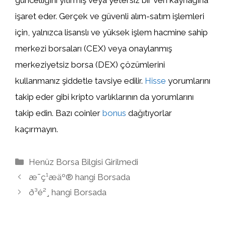
güncelliğini yitirmiş veya yetersiz bir veri kaynağına
işaret eder. Gerçek ve güvenli alım-satım işlemleri
için, yalnızca lisanslı ve yüksek işlem hacmine sahip
merkezi borsaları (CEX) veya onaylanmış
merkeziyetsiz borsa (DEX) çözümlerini
kullanmanız şiddetle tavsiye edilir.
Hisse
yorumlarını
takip eder gibi kripto varlıklarının da yorumlarını
takip edin. Bazı coinler
bonus
dağıtıyorlar
kaçırmayın.
Kategoriler
Henüz Borsa Bilgisi Girilmedi
æ¯ç¹æäº® hangi Borsada
ð³é²¸ hangi Borsada