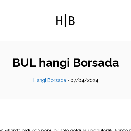
BUL hangi Borsada
Hangi Borsada
•
07/04/2024
on yıllarda oldukça popüler hale geldi. Bu popülerlik, kripto 