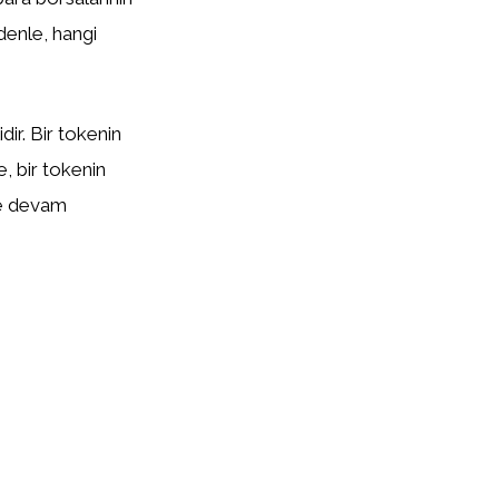
edenle, hangi
ir. Bir tokenin
te, bir tokenin
eye devam