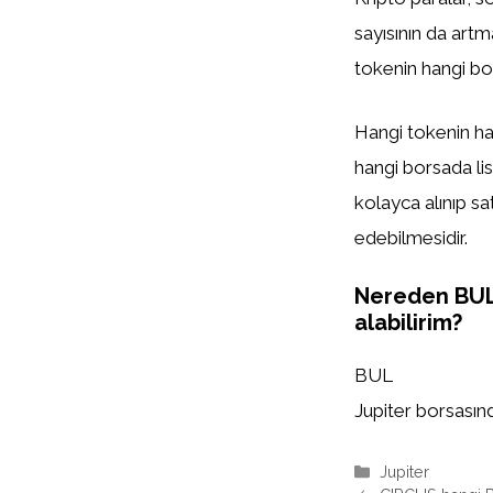
sayısının da artm
tokenin hangi bor
Hangi tokenin han
hangi borsada list
kolayca alınıp sa
edebilmesidir.
Nereden BU
alabilirim?
BUL
Jupiter borsasında
Kategoriler
Jupiter