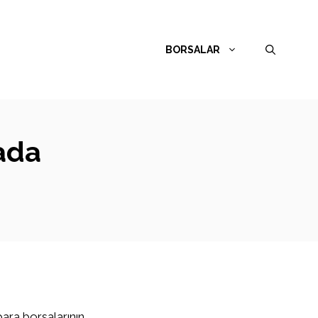
BORSALAR
ada
para borsalarının