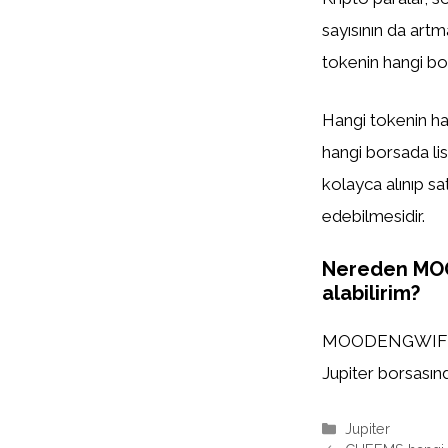
sayısının da artm
tokenin hangi bor
Hangi tokenin han
hangi borsada list
kolayca alınıp sa
edebilmesidir.
Nereden M
alabilirim?
MOODENGWIF
Jupiter borsasında
Kategoriler
Jupiter