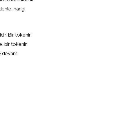
edenle, hangi
ir. Bir tokenin
te, bir tokenin
eye devam