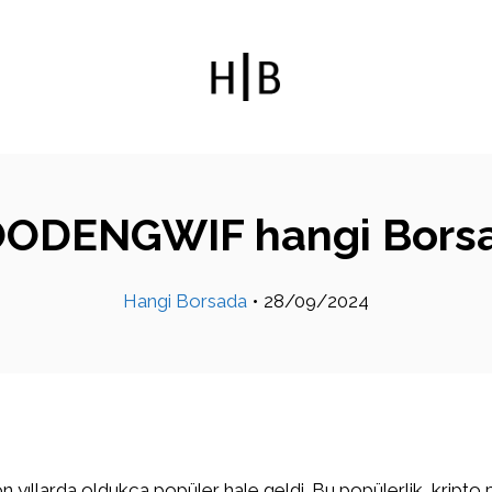
ODENGWIF hangi Bors
Hangi Borsada
•
28/09/2024
on yıllarda oldukça popüler hale geldi. Bu popülerlik, kripto 