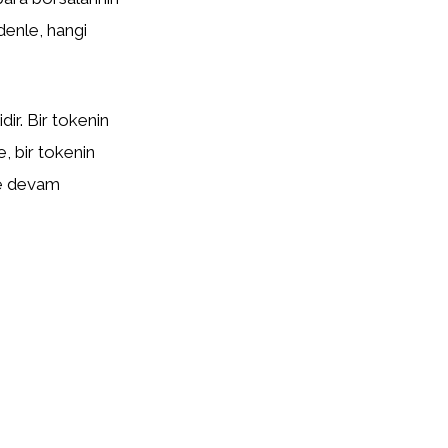
edenle, hangi
ir. Bir tokenin
te, bir tokenin
eye devam