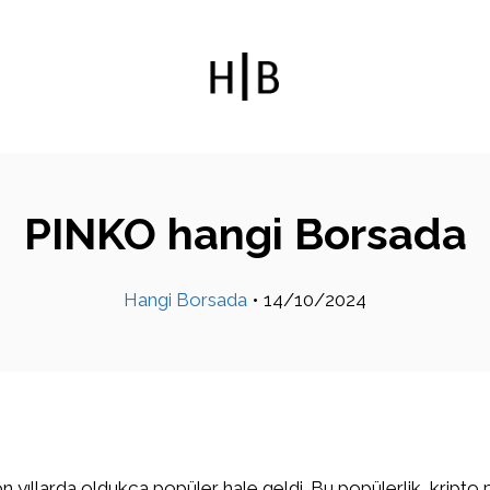
PINKO hangi Borsada
Hangi Borsada
•
14/10/2024
on yıllarda oldukça popüler hale geldi. Bu popülerlik, kripto 