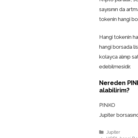
sayısının da artm
tokenin hangi bor
Hangi tokenin han
hangi borsada list
kolayca alınıp sa
edebilmesidir.
Nereden PI
alabilirim?
PINKO
Jupiter borsasında
Kategoriler
Jupiter