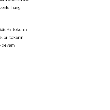
edenle, hangi
ir. Bir tokenin
te, bir tokenin
eye devam