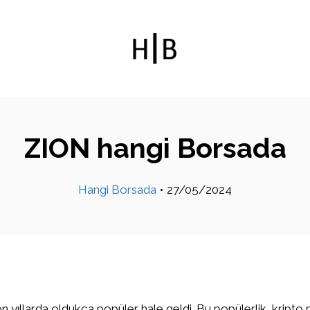
ZION hangi Borsada
Hangi Borsada
•
27/05/2024
on yıllarda oldukça popüler hale geldi. Bu popülerlik, kripto 