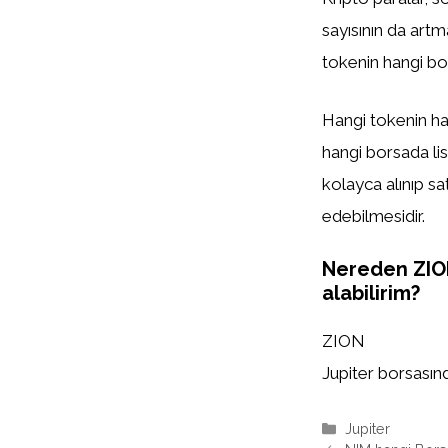
sayısının da artm
tokenin hangi bor
Hangi tokenin han
hangi borsada list
kolayca alınıp sa
edebilmesidir.
Nereden ZI
alabilirim?
ZION
Jupiter borsasında
Kategoriler
Jupiter