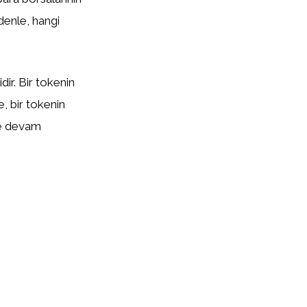
edenle, hangi
ir. Bir tokenin
te, bir tokenin
eye devam