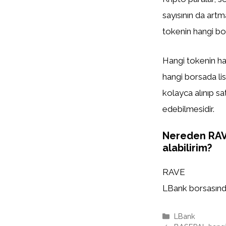
sayısının da artm
tokenin hangi bor
Hangi tokenin han
hangi borsada list
kolayca alınıp sa
edebilmesidir.
Nereden RA
alabilirim?
RAVE
LBank borsasında 
Kategoriler
LBank