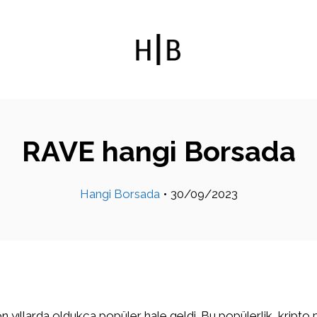
RAVE hangi Borsada
Hangi Borsada
•
30/09/2023
on yıllarda oldukça popüler hale geldi. Bu popülerlik, kripto 