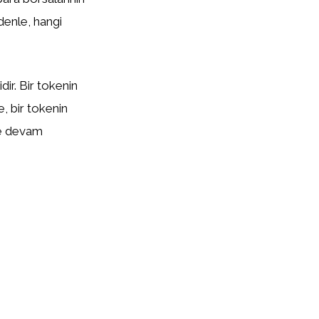
edenle, hangi
ir. Bir tokenin
te, bir tokenin
eye devam