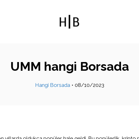
UMM hangi Borsada
Hangi Borsada
•
08/10/2023
on yıllarda oldukça popüler hale geldi. Bu popülerlik, kripto 