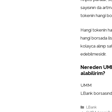
sayısının da artm
tokenin hangi bor
Hangi tokenin han
hangi borsada list
kolayca alınıp sa
edebilmesidir.
Nereden UM
alabilirim?
UMM
LBank borsasında 
Kategoriler
LBank