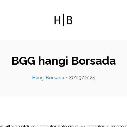
BGG hangi Borsada
Hangi Borsada
•
27/05/2024
on yıllarda oldukça popüler hale geldi. Bu popülerlik, kripto 