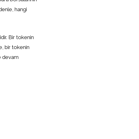
edenle, hangi
ir. Bir tokenin
te, bir tokenin
eye devam