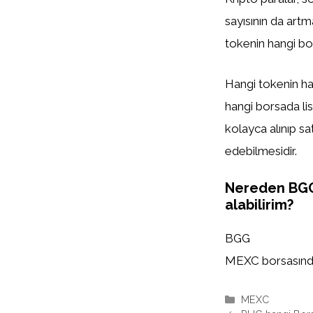
sayısının da artm
tokenin hangi bor
Hangi tokenin han
hangi borsada list
kolayca alınıp sa
edebilmesidir.
Nereden BG
alabilirim?
BGG
MEXC borsasında l
Kategoriler
MEXC