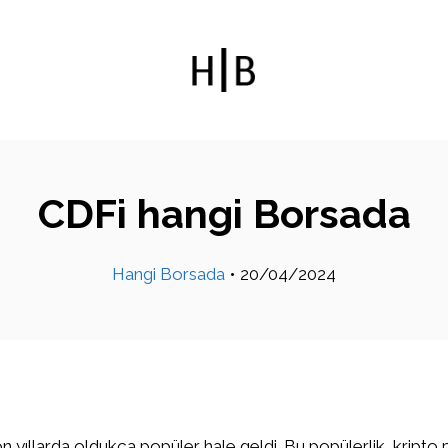
CDFi hangi Borsada
Hangi Borsada
•
20/04/2024
on yıllarda oldukça popüler hale geldi. Bu popülerlik, kripto 