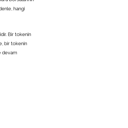
edenle, hangi
ir. Bir tokenin
te, bir tokenin
eye devam