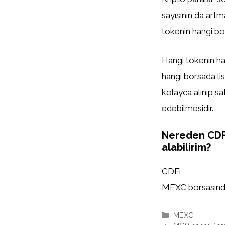
sayısının da artm
tokenin hangi bor
Hangi tokenin han
hangi borsada list
kolayca alınıp sa
edebilmesidir.
Nereden CDF
alabilirim?
CDFi
MEXC borsasında l
Kategoriler
MEXC