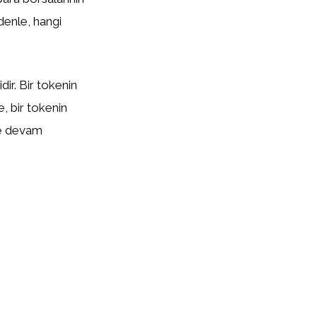
edenle, hangi
ir. Bir tokenin
te, bir tokenin
eye devam