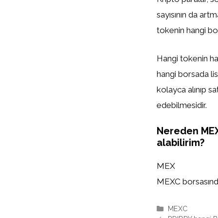
sayısının da artm
tokenin hangi bor
Hangi tokenin han
hangi borsada list
kolayca alınıp sa
edebilmesidir.
Nereden ME
alabilirim?
MEX
MEXC borsasında l
Kategoriler
MEXC