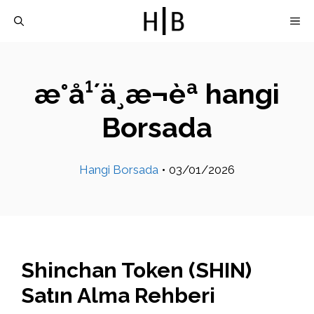
İçeriğe
M
atla
æ°å¹´ä¸­æ¬èª hangi
Borsada
Hangi Borsada
•
03/01/2026
Shinchan Token (SHIN)
Satın Alma Rehberi