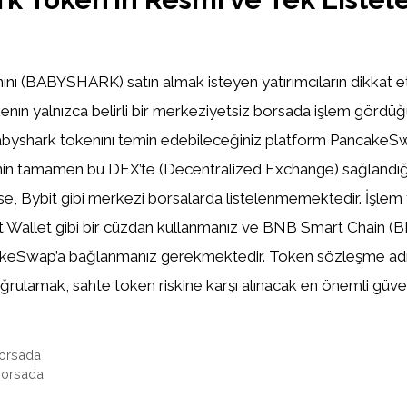
m
nı (BABYSHARK) satın almak isteyen yatırımcıların dikkat 
tokenın yalnızca belirli bir merkeziyetsiz borsada işlem gördü
abyshark tokenını temin edebileceğiniz platform PancakeSwa
sinin tamamen bu DEX’te (Decentralized Exchange) sağlandığı
e, Bybit gibi merkezi borsalarda listelenmemektedir. İşlem
 Wallet gibi bir cüzdan kullanmanız ve BNB Smart Chain (B
keSwap’a bağlanmanız gerekmektedir. Token sözleşme adr
rulamak, sahte token riskine karşı alınacak en önemli güven
Borsada
Borsada