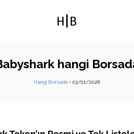
Babyshark hangi Borsad
Hangi Borsada
•
03/01/2026
k Token’ın Resmi ve Tek Listel