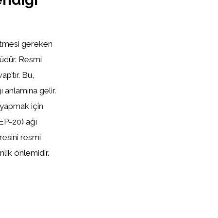
etmesi gereken
ğüdür. Resmi
p’tır. Bu,
 anlamına gelir.
 yapmak için
EP-20) ağı
esini resmi
lik önlemidir.