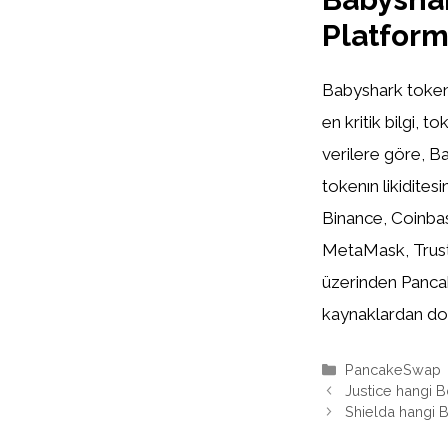
Platfor
Babyshark tokenı
en kritik bilgi, 
verilere göre, B
tokenın likidite
Binance, Coinbas
MetaMask, Trust
üzerinden Panca
kaynaklardan doğ
Kategoriler
PancakeSwap
Justice hangi 
Shielda hangi 