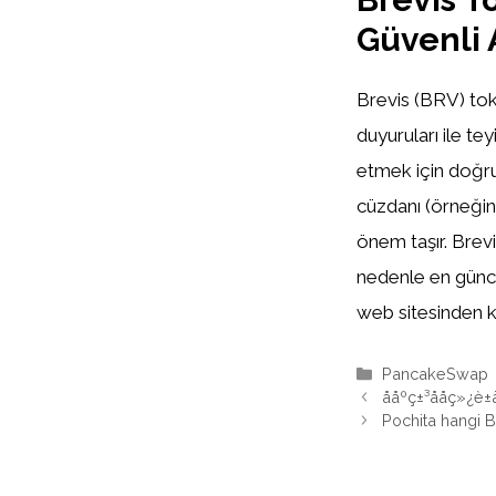
Güvenli 
Brevis (BRV) toke
duyuruları ile te
etmek için doğru
cüzdanı (örneğin
önem taşır. Brev
nedenle en günce
web sitesinden k
Kategoriler
PancakeSwap
ååºç±³ååç»¿
Pochita hangi 