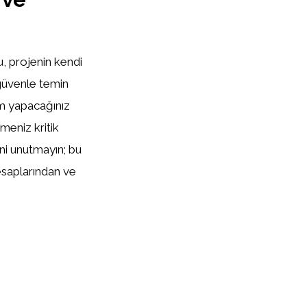
u, projenin kendi
 güvenle temin
m yapacağınız
meniz kritik
ni unutmayın; bu
esaplarından ve