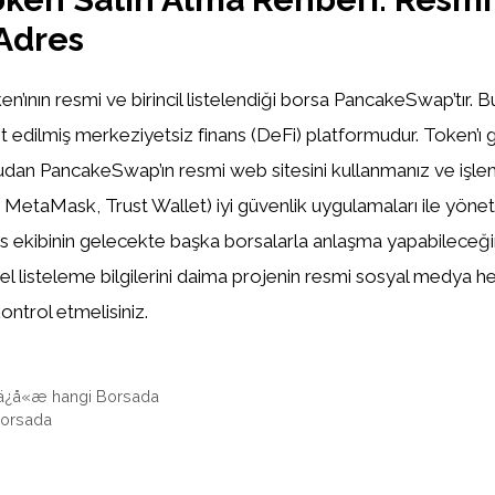
Adres
n’ının resmi ve birincil listelendiği borsa PancakeSwap’tır. B
yit edilmiş merkeziyetsiz finans (DeFi) platformudur. Token’ı
dan PancakeSwap’ın resmi web sitesini kullanmanız ve işle
 MetaMask, Trust Wallet) iyi güvenlik uygulamaları ile yönet
is ekibinin gelecekte başka borsalarla anlaşma yapabileceği
l listeleme bilgilerini daima projenin resmi sosyal medya h
ontrol etmelisiniz.
è±ä¿å«æ hangi Borsada
Borsada