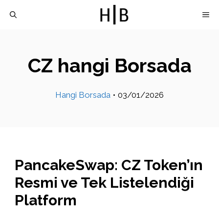
İçeriğe
M
atla
CZ hangi Borsada
Hangi Borsada
•
03/01/2026
PancakeSwap: CZ Token’ın
Resmi ve Tek Listelendiği
Platform