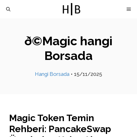
İçeriğe
M
atla
ð©Magic hangi
Borsada
Hangi Borsada
•
15/11/2025
Magic Token Temin
Rehberi: PancakeSwap