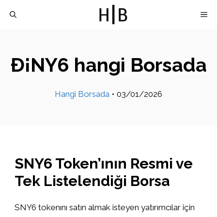
İçeriğe
M
atla
Ð¡NY6 hangi Borsada
Hangi Borsada
•
03/01/2026
SNY6 Token’ının Resmi ve
Tek Listelendiği Borsa
SNY6 tokenını satın almak isteyen yatırımcılar için