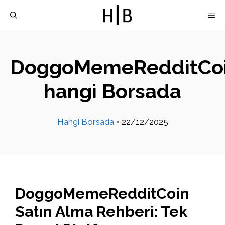
İçeriğe
M
atla
DoggoMemeRedditCo
hangi Borsada
Hangi Borsada
•
22/12/2025
DoggoMemeRedditCoin
Satın Alma Rehberi: Tek