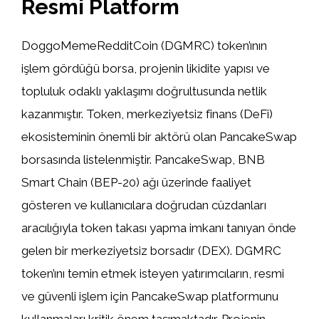
Resmi Platform
DoggoMemeRedditCoin (DGMRC) token’ının
işlem gördüğü borsa, projenin likidite yapısı ve
topluluk odaklı yaklaşımı doğrultusunda netlik
kazanmıştır. Token, merkeziyetsiz finans (DeFi)
ekosisteminin önemli bir aktörü olan PancakeSwap
borsasında listelenmiştir. PancakeSwap, BNB
Smart Chain (BEP-20) ağı üzerinde faaliyet
gösteren ve kullanıcılara doğrudan cüzdanları
aracılığıyla token takası yapma imkanı tanıyan önde
gelen bir merkeziyetsiz borsadır (DEX). DGMRC
token’ını temin etmek isteyen yatırımcıların, resmi
ve güvenli işlem için PancakeSwap platformunu