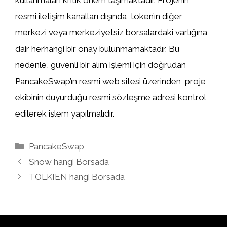
kullanmaları kritik önem taşımaktadır. Projenin
resmi iletişim kanalları dışında, token’ın diğer
merkezi veya merkeziyetsiz borsalardaki varlığına
dair herhangi bir onay bulunmamaktadır. Bu
nedenle, güvenli bir alım işlemi için doğrudan
PancakeSwap’ın resmi web sitesi üzerinden, proje
ekibinin duyurduğu resmi sözleşme adresi kontrol
edilerek işlem yapılmalıdır.
Kategoriler
PancakeSwap
Snow hangi Borsada
TOLKIEN hangi Borsada