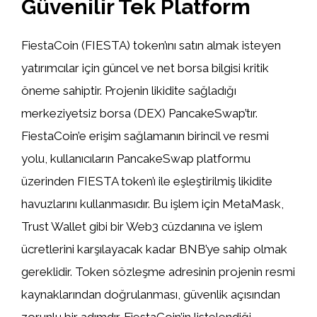
Güvenilir Tek Platform
FiestaCoin (FIESTA) token’ını satın almak isteyen
yatırımcılar için güncel ve net borsa bilgisi kritik
öneme sahiptir. Projenin likidite sağladığı
merkeziyetsiz borsa (DEX) PancakeSwap’tır.
FiestaCoin’e erişim sağlamanın birincil ve resmi
yolu, kullanıcıların PancakeSwap platformu
üzerinden FIESTA token’ı ile eşleştirilmiş likidite
havuzlarını kullanmasıdır. Bu işlem için MetaMask,
Trust Wallet gibi bir Web3 cüzdanına ve işlem
ücretlerini karşılayacak kadar BNB’ye sahip olmak
gereklidir. Token sözleşme adresinin projenin resmi
kaynaklarından doğrulanması, güvenlik açısından