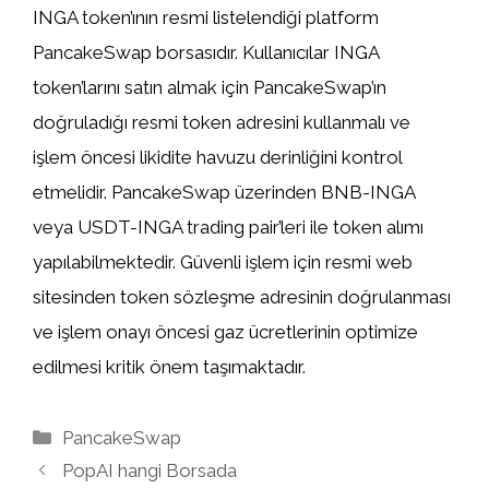
INGA token’ının resmi listelendiği platform
PancakeSwap borsasıdır. Kullanıcılar INGA
token’larını satın almak için PancakeSwap’ın
doğruladığı resmi token adresini kullanmalı ve
işlem öncesi likidite havuzu derinliğini kontrol
etmelidir. PancakeSwap üzerinden BNB-INGA
veya USDT-INGA trading pair’leri ile token alımı
yapılabilmektedir. Güvenli işlem için resmi web
sitesinden token sözleşme adresinin doğrulanması
ve işlem onayı öncesi gaz ücretlerinin optimize
edilmesi kritik önem taşımaktadır.
Kategoriler
PancakeSwap
PopAI hangi Borsada