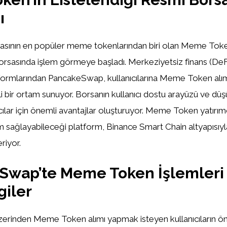
ı
yasının en popüler meme tokenlarından biri olan Meme Tok
sasında işlem görmeye başladı. Merkeziyetsiz finans (DeFi
ormlarından PancakeSwap, kullanıcılarına Meme Token alım-
li bir ortam sunuyor. Borsanın kullanıcı dostu arayüzü ve düş
mcılar için önemli avantajlar oluşturuyor. Meme Token yatırımcıl
m sağlayabileceği platform, Binance Smart Chain altyapısıyla
riyor.
wap’te Meme Token İşlemleri 
giler
rinden Meme Token alımı yapmak isteyen kullanıcıların ön