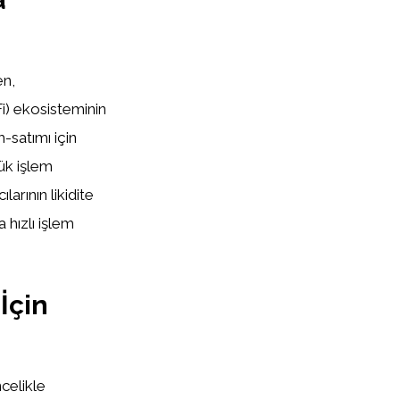
en,
) ekosisteminin
satımı için
ük işlem
arının likidite
 hızlı işlem
İçin
celikle