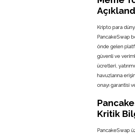
Açıkland
Kripto para dün
PancakeSwap bor
önde gelen platf
güvenli ve verim
ücretleri, yatırı
havuzlarına erişi
onayı garantisi ve
PancakeS
Kritik Bil
PancakeSwap üze