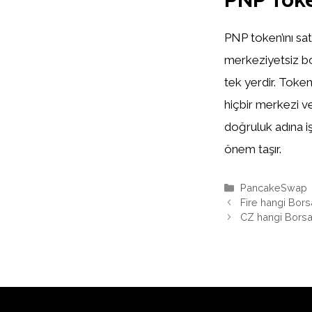
PNP token’ını sa
merkeziyetsiz bo
tek yerdir. Toke
hiçbir merkezi v
doğruluk adına i
önem taşır.
Kategoriler
PancakeSwap
Fire hangi Bor
CZ hangi Bors