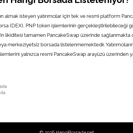
tın almak isteyen yatırımcılar için tek ve resmi platform Pan
rsa (DEX), PNP token işlemlerinin gerçekleştirilebileceği gü
n’ın likiditesi tamamen PancakeSwap üzerinde sağlanmakta 
eya merkeziyetsiz borsada listelenmemektedir. Yatırımcıların
şlemlerini yalnızca resmi PancakeSwap arayüzü üzerinden ya
sada
ada
© 2026 HangiBorsada.net