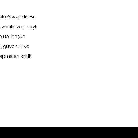
cakeSwap’dır. Bu
venilir ve onaylı
olup, başka
, güvenlik ve
pmaları kritik