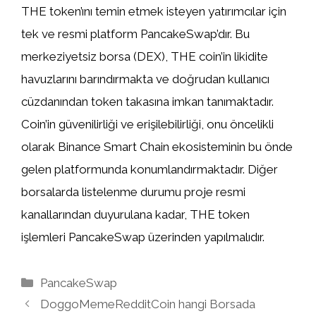
THE token’ını temin etmek isteyen yatırımcılar için
tek ve resmi platform PancakeSwap’dır. Bu
merkeziyetsiz borsa (DEX), THE coin’in likidite
havuzlarını barındırmakta ve doğrudan kullanıcı
cüzdanından token takasına imkan tanımaktadır.
Coin’in güvenilirliği ve erişilebilirliği, onu öncelikli
olarak Binance Smart Chain ekosisteminin bu önde
gelen platformunda konumlandırmaktadır. Diğer
borsalarda listelenme durumu proje resmi
kanallarından duyurulana kadar, THE token
işlemleri PancakeSwap üzerinden yapılmalıdır.
Kategoriler
PancakeSwap
DoggoMemeRedditCoin hangi Borsada