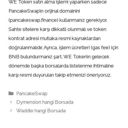
WE Token satın alma işlemi yaparken sadece
PancakeSwap’ın orijinal domainini
(pancakeswap.finance) kullanmanız gerekiyor.
Sahte sitelere karşı dikkatli olunmalı ve token
kontrat adresi mutlaka resmi kaynaklardan
doğrulanmalıdır. Ayrıca, işlem ücretleri (gas fee) için
BNB bulundurmanız şart. WE Token’ın gelecek
dönemde başka borsalarda listelenme ihtimaline
karşı resmi duyuruları takip etmenizi öneriyoruz.
Kategoriler
PancakeSwap
Dymension hangi Borsada
Waddle hangi Borsada