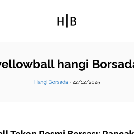
yellowball hangi Borsad
Hangi Borsada
•
22/12/2025
ll Token Resmi Borsası: Panc