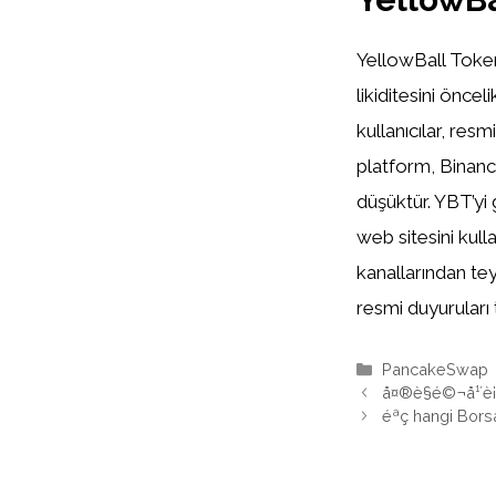
YellowBall Token
likiditesini önc
kullanıcılar, res
platform, Binance
düşüktür. YBT’yi
web sitesini kul
kanallarından tey
resmi duyuruları t
Kategoriler
PancakeSwap
å¤®è§é©¬å¹´è¡¨
éªç hangi Bor