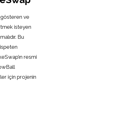
t gösteren ve
 etmek isteyen
malıdır. Bu
nispeten
akeSwap’ın resmi
lowBall
ler için projenin