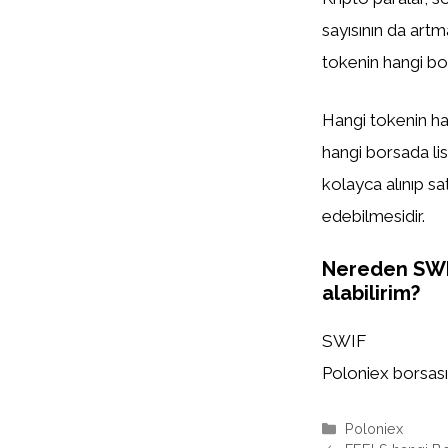
sayısının da artm
tokenin hangi bor
Hangi tokenin han
hangi borsada list
kolayca alınıp sa
edebilmesidir.
Nereden SW
alabilirim?
SWIF
Poloniex borsasın
Kategoriler
Poloniex