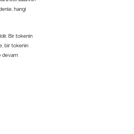
edenle, hangi
ir. Bir tokenin
te, bir tokenin
eye devam