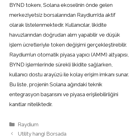
BYND tokenı, Solana ekoselinin önde gelen
merkeziyetsiz borsalarından Raydium’da aktif
olarak listelenmektedir. Kullanıcılar, likidite
havuzlarından doğrudan alım yapabilir ve düşük
işlem ücretleriyle token değişimi gerçekleştirebilir.
Raydium’un otomatik piyasa yapıcı (AMM) altyapısı,
BYND işlemlerinde sürekli likidite sağlarken,
kullanıcı dostu arayüzü ile kolay erişim imkanı sunar.
Bu liste, projenin Solana ağındaki teknik
entegrasyon başarısını ve piyasa erişilebilirliğini
kanıtlar niteliktedir.
Kategoriler
Raydium
Utility hangi Borsada