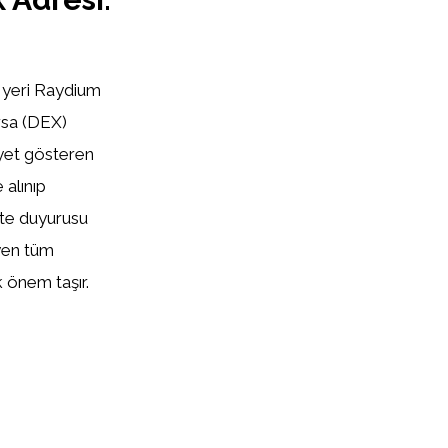
te yeri Raydium
orsa (DEX)
iyet gösteren
 alınıp
ste duyurusu
yen tüm
 önem taşır.