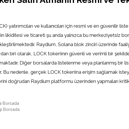
m
 yatırımcıları ve kullanıcıları için resmi ve en güvenilir lis
’ın likiditesi ve ticareti şu anda yalnızca bu merkeziyetsiz b
leştirilmektedir. Raydium, Solana blok zinciri üzerinde faal
an biri olarak, LOCK token’ının güvenli ve verimli bir şekilde
amaktadır. Diğer borsalarda listelenme veya planlanmış bir li
. Bu nedenle, gerçek LOCK token’ına erişim sağlamak iste
mlerini doğrudan Raydium platformu üzerinden yapmaları kritik
 Borsada
gi Borsada