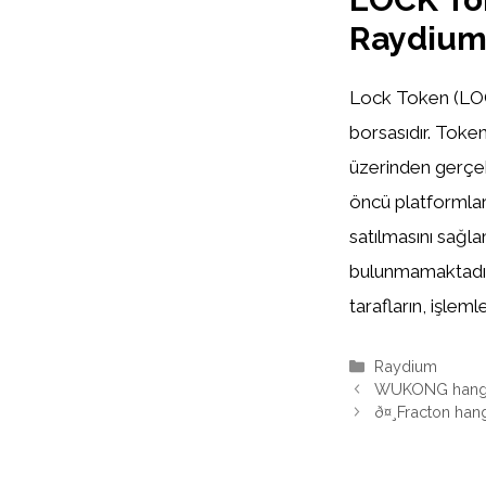
Raydiu
Lock Token (LOCK)
borsasıdır. Token
üzerinden gerçek
öncü platformlard
satılmasını sağl
bulunmamaktadır
tarafların, işle
Kategoriler
Raydium
WUKONG hangi
ð¤¸Fracton han