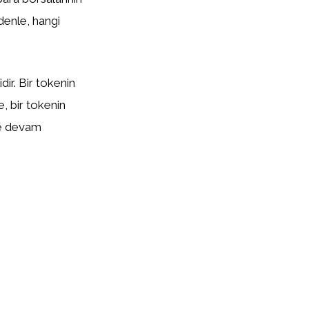
edenle, hangi
ir. Bir tokenin
te, bir tokenin
eye devam