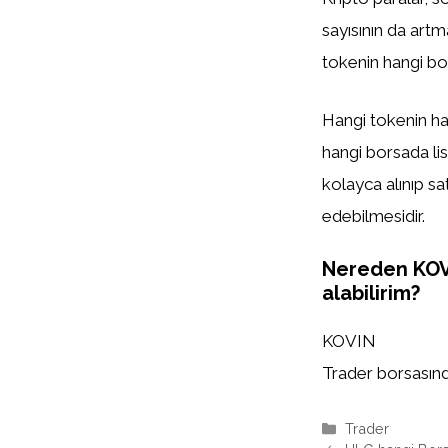
sayısının da artm
tokenin hangi bor
Hangi tokenin han
hangi borsada list
kolayca alınıp sa
edebilmesidir.
Nereden KO
alabilirim?
KOVIN
Trader borsasında
Kategoriler
Trader