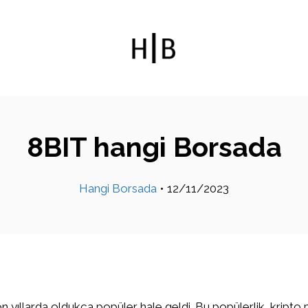
8BIT hangi Borsada
Hangi Borsada
•
12/11/2023
on yıllarda oldukça popüler hale geldi. Bu popülerlik, kripto 