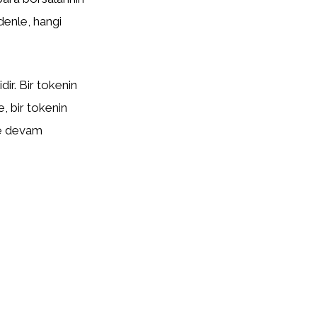
edenle, hangi
ir. Bir tokenin
te, bir tokenin
eye devam