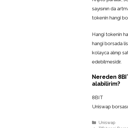
sayısının da artm
tokenin hangi bor
Hangi tokenin han
hangi borsada list
kolayca alınıp sa
edebilmesidir.
Nereden 8BI
alabilirim?
8BIT
Uniswap borsasınd
Kategoriler
Uniswap