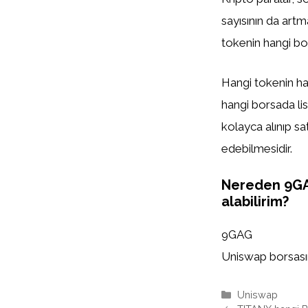
sayısının da artm
tokenin hangi bor
Hangi tokenin han
hangi borsada list
kolayca alınıp sa
edebilmesidir.
Nereden 9G
alabilirim?
9GAG
Uniswap borsasınd
Kategoriler
Uniswap