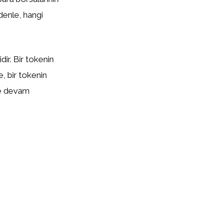
edenle, hangi
ir. Bir tokenin
te, bir tokenin
eye devam