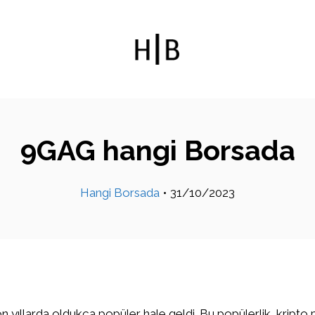
9GAG hangi Borsada
Hangi Borsada
•
31/10/2023
on yıllarda oldukça popüler hale geldi. Bu popülerlik, kripto 