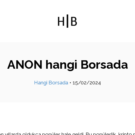
ANON hangi Borsada
Hangi Borsada
•
15/02/2024
on yıllarda oldukça popüler hale geldi. Bu popülerlik, kripto 