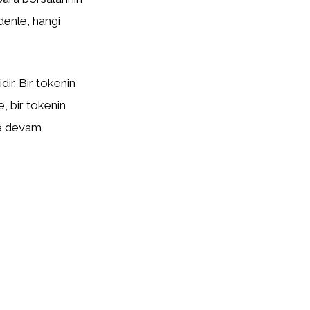
edenle, hangi
ir. Bir tokenin
te, bir tokenin
eye devam