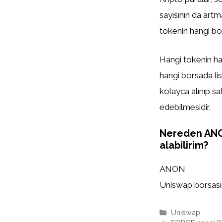
sayısının da artm
tokenin hangi bor
Hangi tokenin han
hangi borsada list
kolayca alınıp sa
edebilmesidir.
Nereden AN
alabilirim?
ANON
Uniswap borsasınd
Kategoriler
Uniswap