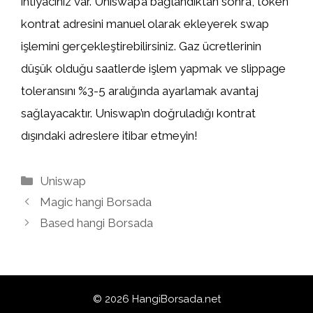
ihtiyacınız var. Uniswap’a bağlandıktan sonra, token
kontrat adresini manuel olarak ekleyerek swap
işlemini gerçekleştirebilirsiniz. Gaz ücretlerinin
düşük olduğu saatlerde işlem yapmak ve slippage
toleransını %3-5 aralığında ayarlamak avantaj
sağlayacaktır. Uniswap’ın doğruladığı kontrat
dışındaki adreslere itibar etmeyin!
Kategoriler
Uniswap
Magic hangi Borsada
Based hangi Borsada
© 2026 HangiBorsada.net