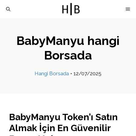
İçeriğe
M
atla
BabyManyu hangi
Borsada
Hangi Borsada
•
12/07/2025
BabyManyu Token’ı Satın
Almak İçin En Güvenilir