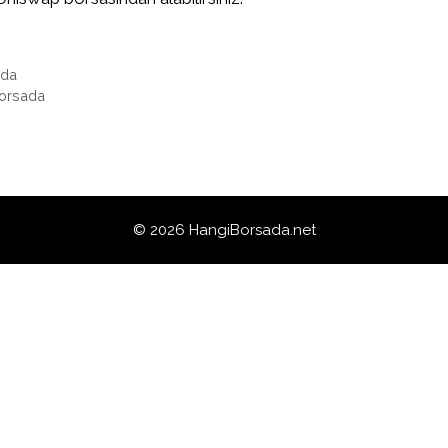
ada
Borsada
© 2026 HangiBorsada.net