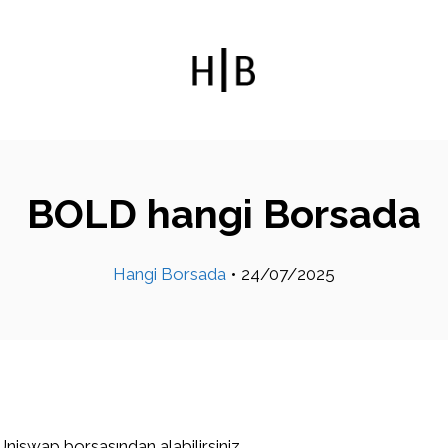
BOLD hangi Borsada
Hangi Borsada
•
24/07/2025
niswap borsasından alabilirsiniz.