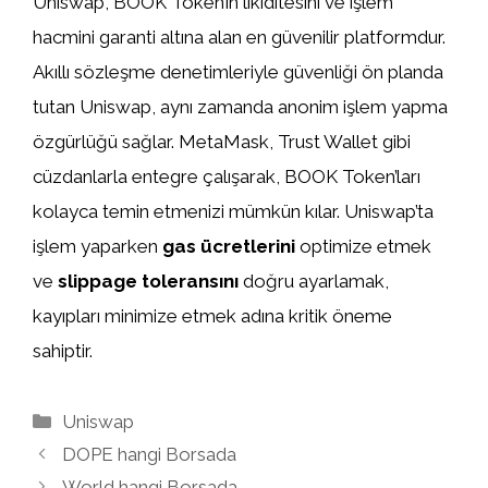
Uniswap, BOOK Token’ın likiditesini ve işlem
hacmini garanti altına alan en güvenilir platformdur.
Akıllı sözleşme denetimleriyle güvenliği ön planda
tutan Uniswap, aynı zamanda anonim işlem yapma
özgürlüğü sağlar. MetaMask, Trust Wallet gibi
cüzdanlarla entegre çalışarak, BOOK Token’ları
kolayca temin etmenizi mümkün kılar. Uniswap’ta
işlem yaparken
gas ücretlerini
optimize etmek
ve
slippage toleransını
doğru ayarlamak,
kayıpları minimize etmek adına kritik öneme
sahiptir.
Kategoriler
Uniswap
DOPE hangi Borsada
World hangi Borsada