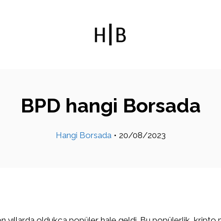
BPD hangi Borsada
Hangi Borsada
•
20/08/2023
on yıllarda oldukça popüler hale geldi. Bu popülerlik, kripto 