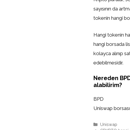
sayısının da artm
tokenin hangi bor
Hangi tokenin han
hangi borsada list
kolayca alınıp sa
edebilmesidir.
Nereden BP
alabilirim?
BPD
Uniswap borsasınd
Kategoriler
Uniswap