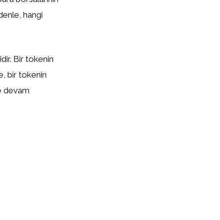
edenle, hangi
ir. Bir tokenin
te, bir tokenin
eye devam