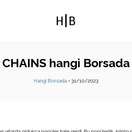
CHAINS hangi Borsada
Hangi Borsada
•
31/10/2023
on yıllarda oldukça popüler hale geldi. Bu popülerlik, kripto 