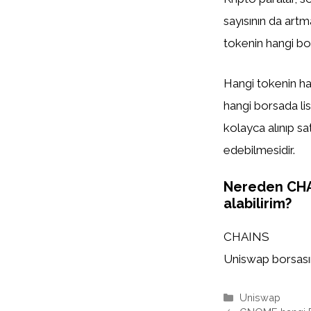
sayısının da artm
tokenin hangi bor
Hangi tokenin han
hangi borsada list
kolayca alınıp sa
edebilmesidir.
Nereden CH
alabilirim?
CHAINS
Uniswap borsasınd
Kategoriler
Uniswap