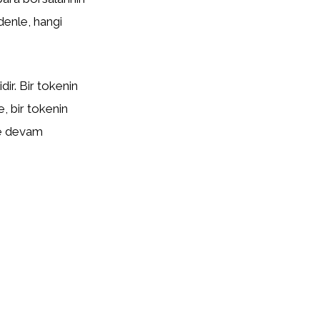
edenle, hangi
ir. Bir tokenin
te, bir tokenin
eye devam