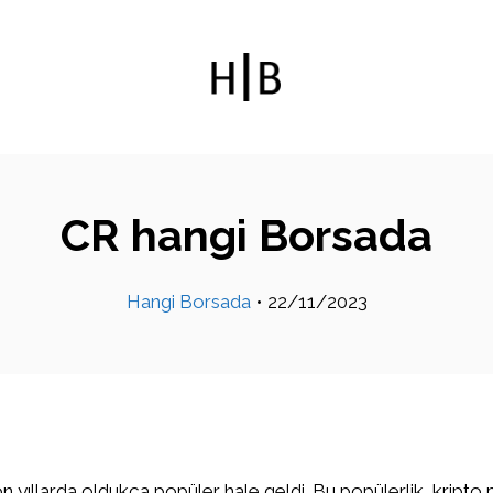
CR hangi Borsada
Hangi Borsada
•
22/11/2023
on yıllarda oldukça popüler hale geldi. Bu popülerlik, kripto 