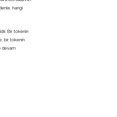
edenle, hangi
ir. Bir tokenin
te, bir tokenin
eye devam