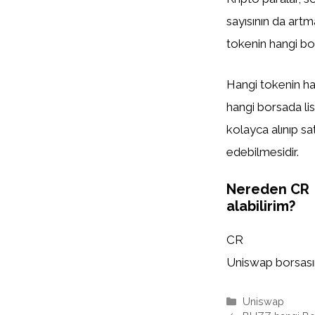
sayısının da artm
tokenin hangi bor
Hangi tokenin han
hangi borsada list
kolayca alınıp sa
edebilmesidir.
Nereden CR
alabilirim?
CR
Uniswap borsasınd
Kategoriler
Uniswap