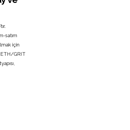
ır.
ım-satım
almak için
ve ETH/GRIT
yapısı,