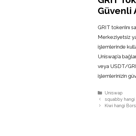
Güvenli 
GRIT token’ını sa
Merkeziyetsiz ya
işlemlerinde kull
Uniswap’a bağla
veya USDT/GRIT pa
işlemlerinizin güv
Kategoriler
Uniswap
squabby hangi
Kiwi hangi Bor