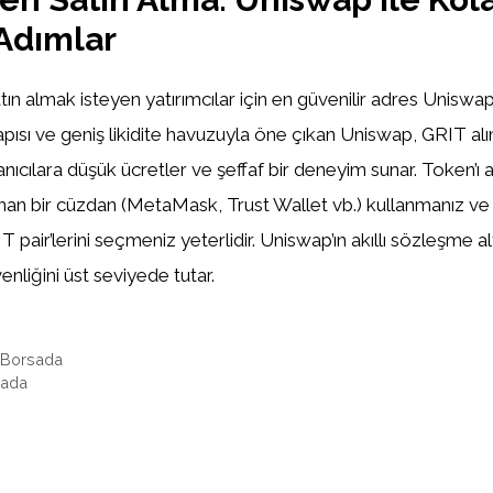
Adımlar
tın almak isteyen yatırımcılar için en güvenilir adres Uniswap’t
pısı ve geniş likidite havuzuyla öne çıkan Uniswap, GRIT al
anıcılara düşük ücretler ve şeffaf bir deneyim sunar. Token’ı 
nan bir cüzdan (MetaMask, Trust Wallet vb.) kullanmanız 
ir’lerini seçmeniz yeterlidir. Uniswap’ın akıllı sözleşme alt
enliğini üst seviyede tutar.
 Borsada
sada