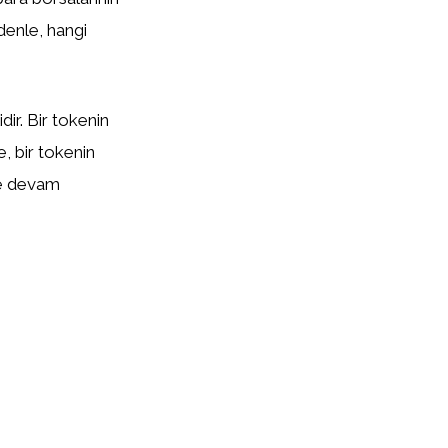
edenle, hangi
ir. Bir tokenin
te, bir tokenin
eye devam