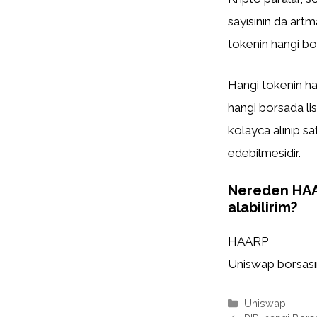
sayısının da artm
tokenin hangi bor
Hangi tokenin han
hangi borsada list
kolayca alınıp sa
edebilmesidir.
Nereden HA
alabilirim?
HAARP
Uniswap borsasınd
Kategoriler
Uniswap