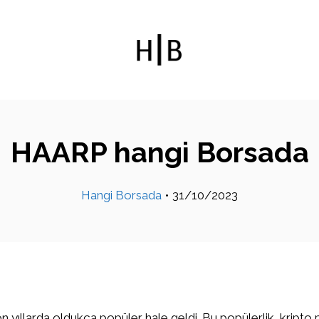
HAARP hangi Borsada
Hangi Borsada
•
31/10/2023
on yıllarda oldukça popüler hale geldi. Bu popülerlik, kripto 