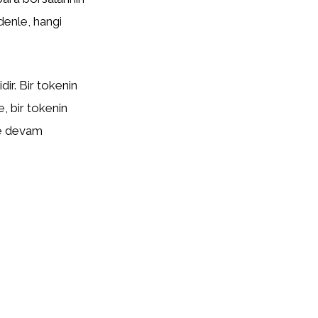
edenle, hangi
ir. Bir tokenin
te, bir tokenin
eye devam