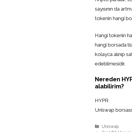
sayısının da artm
tokenin hangi bor
Hangi tokenin han
hangi borsada list
kolayca alınıp sa
edebilmesidir.
Nereden HY
alabilirim?
HYPR
Uniswap borsasınd
Kategoriler
Uniswap