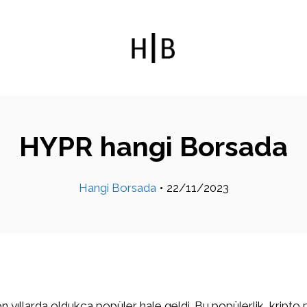
HYPR hangi Borsada
Hangi Borsada
•
22/11/2023
on yıllarda oldukça popüler hale geldi. Bu popülerlik, kripto 