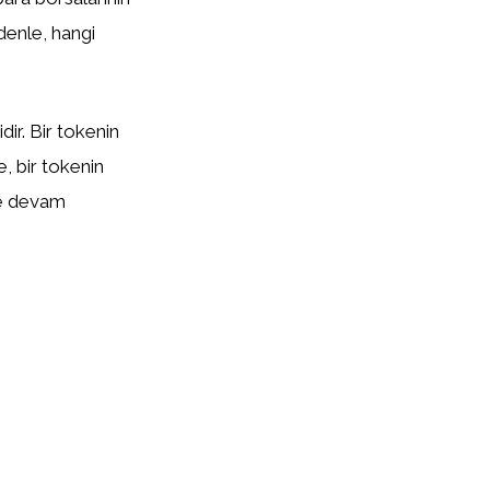
edenle, hangi
ir. Bir tokenin
te, bir tokenin
eye devam