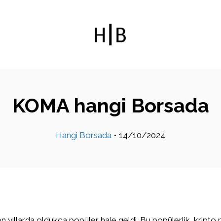
KOMA hangi Borsada
Hangi Borsada
•
14/10/2024
on yıllarda oldukça popüler hale geldi. Bu popülerlik, kripto 