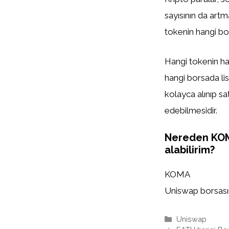
sayısının da artm
tokenin hangi bor
Hangi tokenin han
hangi borsada list
kolayca alınıp sa
edebilmesidir.
Nereden KO
alabilirim?
KOMA
Uniswap borsasınd
Kategoriler
Uniswap