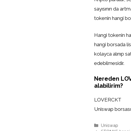
sayısının da artm
tokenin hangi bor
Hangi tokenin han
hangi borsada list
kolayca alınıp sa
edebilmesidir.
Nereden LO
alabilirim?
LOVERCKT
Uniswap borsasınd
Kategoriler
Uniswap