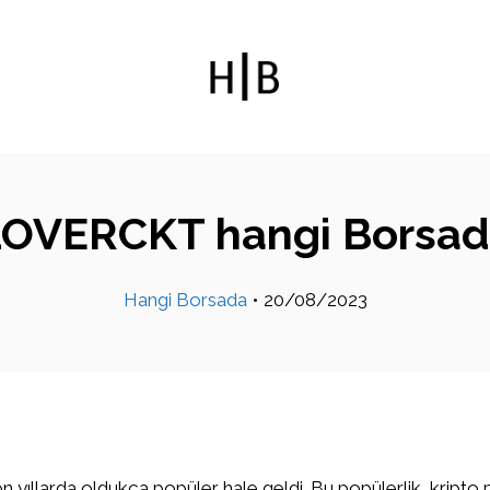
OVERCKT hangi Borsa
Hangi Borsada
•
20/08/2023
on yıllarda oldukça popüler hale geldi. Bu popülerlik, kripto 