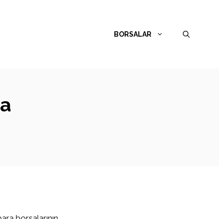
BORSALAR
da
para borsalarının