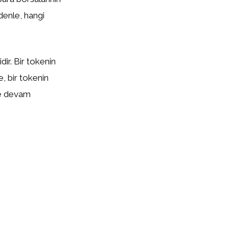
edenle, hangi
ir. Bir tokenin
te, bir tokenin
eye devam