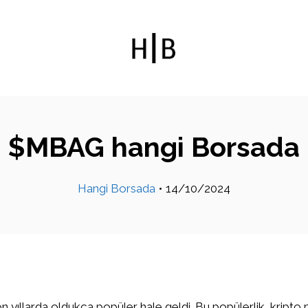
$MBAG hangi Borsada
Hangi Borsada
•
14/10/2024
on yıllarda oldukça popüler hale geldi. Bu popülerlik, kripto 