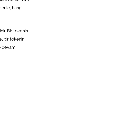
edenle, hangi
ir. Bir tokenin
te, bir tokenin
eye devam