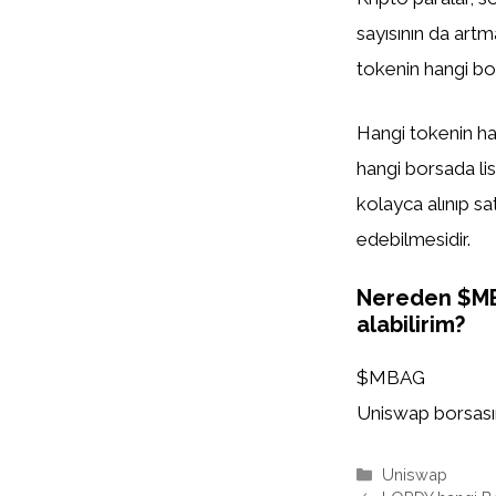
sayısının da artm
tokenin hangi bor
Hangi tokenin han
hangi borsada list
kolayca alınıp sa
edebilmesidir.
Nereden $M
alabilirim?
$MBAG
Uniswap borsasınd
Kategoriler
Uniswap